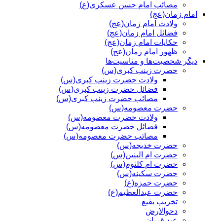
مصائب امام حسن عسکری(ع)
امام زمان(عج)
ولادت امام زمان(عج)
فضائل امام زمان(عج)
حکایات امام زمان(عج)
ظهور امام زمان(عج)
دیگر شخصیت‌ها و مناسیت‌ها
حضرت زینب کبری(س)
ولادت حضرت زینب کبری(س)
فضائل حضرت زینب کبری(س)
مصائب حضرت زینب کبری(س)
حضرت معصومه(س)
ولادت حضرت معصومه(س)
فضائل حضرت معصومه(س)
مصائب حضرت معصومه(س)
حضرت خدیجه(س)
حضرت ام البنین(س)
حضرت ام کلثوم(س)
حضرت سکینه(س)
حضرت حمزه(ع)
حضرت عبدالعظیم(ع)
تخریب بقیع
دحوالارض
عید قربان