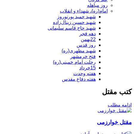
روز مباهله
امام(ره)، شهداء و انقلاب
شهید حمید پورنوروز
شهید حسین زینال‌زاده
شهید حاج قاسم سلیمانی
دهه فجر
22بهمن
روز قدس
شهید مطهری(ره)
فتح خرمشهر
رحلت امام خمینی(ره)
15خرداد
هفته وحدت
هفته دفاع مقدس
کتب مقتل
ادامه مطلب
مقتل خوارزمی