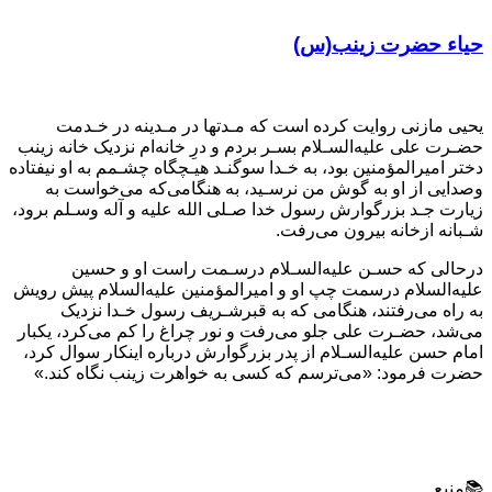
حیاء حضرت زینب(س)
یحیی مازنی روایت کرده است که مـدتها در مـدینه در خـدمت
حضـرت علی علیه‌السـلام بسـر بردم و درِ خانه‌ام نزدیک خانه زینب
دختر امیرالمؤمنین بود، به خـدا سوگنـد هیـچگاه چشـمم به او نیفتاده
وصدایی از او به گوش من نرسـید، به هنگامی‌که می‌خواست به
زیارت جـد بزرگوارش رسول خدا صـلی الله علیه و آله وسـلم برود،
شـبانه ازخانه بیرون می‌رفت.
درحالی که حسـن علیه‌السـلام درسـمت راست او و حسین
علیه‌السلام درسمت چپ او و امیرالمؤمنین علیه‌السلام پیش رویش
به راه می‌رفتند، هنگامی که به قبرشـریف رسول خـدا نزدیک
می‌شد، حضـرت علی جلو می‌رفت و نور چراغ را کم می‌کرد، یکبار
امام حسن علیه‌السـلام از پدر بزرگوارش درباره اینکار سوال کرد،
حضرت فرمود: «می‌ترسم که کسی به خواهرت زینب نگاه کند.»
📚منبع