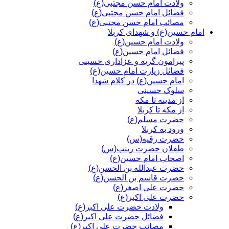
ولادت امام حسن مجتبی(ع)
فضائل امام حسن مجتبی(ع)
مصائب امام حسن مجتبی(ع)
امام حسین(ع) و شهدای کربلا
ولادت امام حسین(ع)
فضائل امام حسین(ع)
پیرامون گریه و عزاداری حسینی
فضائل زیارت امام حسین(ع)
امام حسین(ع) در کلام شهدا
سلوک حسینی
از مدینه تا مکه
از مکه تا کربلا
حضرت مسلم(ع)
ورود به کربلا
حضرت رقیه(س)
طفلان حضرت زینب(س)
اصحاب امام حسین(ع)
حضرت عبدالله بن الحسن(ع)
حضرت قاسم بن الحسن(ع)
حضرت علی اصغر(ع)
حضرت علی اکبر(ع)
ولادت حضرت علی اکبر(ع)
فضائل حضرت علی اکبر(ع)
مصائب حضرت علی اکبر(ع)