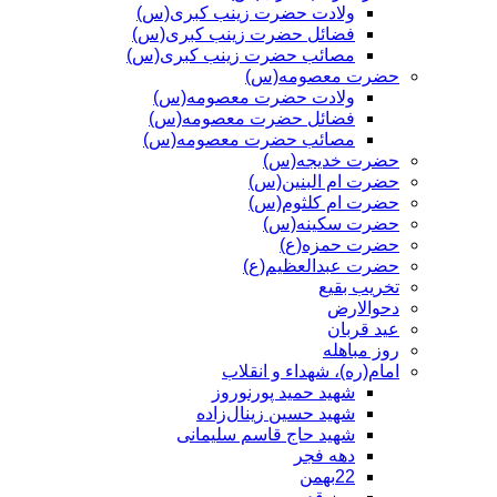
ولادت حضرت زینب کبری(س)
فضائل حضرت زینب کبری(س)
مصائب حضرت زینب کبری(س)
حضرت معصومه(س)
ولادت حضرت معصومه(س)
فضائل حضرت معصومه(س)
مصائب حضرت معصومه(س)
حضرت خدیجه(س)
حضرت ام البنین(س)
حضرت ام کلثوم(س)
حضرت سکینه(س)
حضرت حمزه(ع)
حضرت عبدالعظیم(ع)
تخریب بقیع
دحوالارض
عید قربان
روز مباهله
امام(ره)، شهداء و انقلاب
شهید حمید پورنوروز
شهید حسین زینال‌زاده
شهید حاج قاسم سلیمانی
دهه فجر
22بهمن