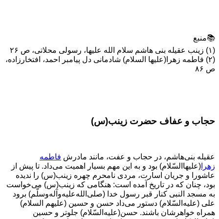
📚منبع
(۱) زينب عقيله بنى هاشم سلام الله عليها، رسولی محلاتی، ص ۲۶
(۲) فاطمه زهرا(علیها السلام) شادمانى دل پیامبر احمد، افتخارزاده‏،
ص ۸۶
حجاب و عفاف حضرت زینب(س)
عقیله بنی‌هاشم، در حجاب و عفت، مانند مادرش
فاطمه
زهرا
(علیهاالسّلام) بود و به این مهم بسیار اهمیت می‌داد. تا پیش از
عاشورا و جریان اسارت، مردی نامحرم چهره زینب(س) را ندیده
بود، چنان که در تاریخ آمده است: هنگامی که زینب(س) می‌خواست
به مسجد النبی کنار قبر رسول خدا (صلی‌الله‌علیه‌و‌آله‌وسلّم) برود
علی (علیه‌السّلام) دستور می‌داد حسن و حسین (علیهم السلام)
همراه خواهرشان باشند. حسن(علیه‌السّلام) جلوتر و حسین