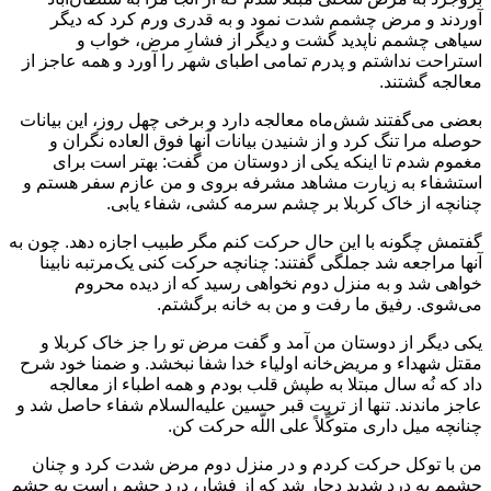
آوردند و مرض چشمم شدت نمود و به قدری ورم کرد که دیگر
سیاهی چشمم ناپدید گشت و دیگر از فشارِ مرض، خواب و
استراحت نداشتم و پدرم تمامی اطبای شهر را آورد و همه عاجز از
معالجه گشتند.
بعضی می‌گفتند شش‌ماه معالجه دارد و برخی چهل روز، این بیانات
حوصله مرا تنگ کرد و از شنیدن بیانات آنها فوق العاده نگران و
مغموم شدم تا اینکه یکی از دوستان من گفت: بهتر است برای
استشفاء به زیارت مشاهد مشرفه بروی و من عازم سفر هستم و
چنانچه از خاک کربلا بر چشم سرمه کشی، شفاء یابی.
گفتمش چگونه با این حال حرکت کنم مگر طبیب اجازه دهد. چون به
آنها مراجعه شد جملگی گفتند: چنانچه حرکت کنی یک‌مرتبه نابینا
خواهی شد و به منزل دوم نخواهی رسید که از دیده محروم
می‌شوی. رفیق ما رفت و من به خانه برگشتم.
یکی دیگر از دوستان من آمد و گفت مرض تو را جز خاک کربلا و
مقتل شهداء و مریض‌خانه اولیاء خدا شفا نبخشد. و ضمنا خود شرح
داد که نُه سال مبتلا به طپش قلب بودم و همه اطباء از معالجه
عاجز ماندند. تنها از تربت قبر حسین علیه‌السلام شفاء حاصل شد و
چنانچه میل داری متوکِّلاً علی اللّه حرکت کن.
من با توکل حرکت کردم و در منزل دوم مرض شدت کرد و چنان
چشمم به درد شدید دچار شد که از فشار، دردِ چشم راست به چشم