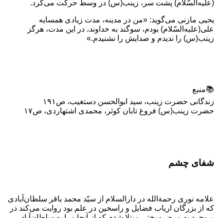
(علیه‌السّلام) پشت سر، زینب(س) در وسط حرکت می‌کرد.
یحیی مازنی می‌گوید: «من در مدینه، مدت زیادی همسایه
علی(علیه‌السّلام) بودم، سوگند به خداوند، در این مدت، هرگز
زینب(س) را ندیدم و صدایش را نشنیدم.»
📚منبع
زندگانی حضرت زینب، سید ابوالحسن دستغیب، ص۱۹۱
حضرت زینب(س) فروغ تابان کوثر، محمدی اشتهاردی، ص۱۷
شفای چشم
علامه نوری رحمةالله در دارالسلام از سیّد محمد باقر سلطان‌آبادی
که از بزرگان ارباب فضایل و راسخین در علم بود روایت می‌کند در
بروجرد به مرض سختی مبتلا شدم که از آنجا مرا به سلطان‌آباد