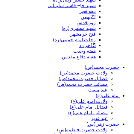
شهید حاج قاسم سلیمانی
دهه فجر
22بهمن
روز قدس
شهید مطهری(ره)
فتح خرمشهر
رحلت امام خمینی(ره)
15خرداد
هفته وحدت
هفته دفاع مقدس
حضرت محمد(ص)
ولادت حضرت محمد(ص)
فضائل حضرت محمد(ص)
مصائب حضرت محمد(ص)
عید مبعث
امام علی(ع)
ولادت امام علی(ع)
فضائل امام علی(ع)
مصائب امام علی(ع)
عید غدیر
حضرت زهرا(س)
ولادت حضرت فاطمه(س)