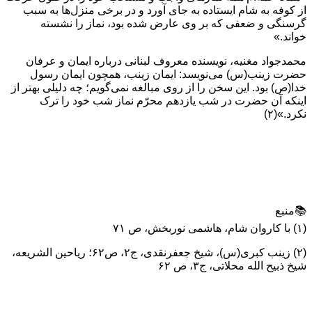
از کوفه به شام ایستاده به جای آورد و در برخی منزل‌ها به سبب
گرسنگی و ضعفی که بر وی عارض شده بود، نماز را نشسته
خواند.»
محمدجواد مغنیه، نویسنده معروف لبنانی درباره ایمان و عرفان
حضرت زینب(س) می‌نویسد: ایمان زینب، همچون ایمان رسول
خدا(ص) بود. این سخن را از روی مبالغه نمی‌گویم؛ چه دلیلی بهتر از
اینکه آن حضرت در شب یازدهم محرّم نماز شب خود را ترک
نکرد.»(۲)
📚منبع
(۱) با كاروان شام، هاشمی نوربخش، ص ۷۱
(۲) زینب کبری(س)، شیخ جعفرنقدی، ج۲، ص۶۲؛ ریاحین الشریعه،
شیخ ذبیح الله محلاتی، ج۳، ص ۶۲