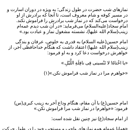
نمازهای شب حضرت در طول زندگی؛ به ویژه در دوران اسارت و
در مسیر كوفه و شام معروف است، تا آنجا كه برادرش از او
درخواست می‌کند كه در نماز شب برادرش را فراموش نكند.
امام سجاد(عليه‌السلام) مى‏‌فرمايد: «در آن شب ديدم عمه‏‌ام
زينب(سلام الله عليها)، نشسته مشغول نماز و عبادت بود.»
امام حسين(عليه السلام) به قدرى به خلوص، عرفان و بندگى
زينب(سلام الله عليها) اعتقاد داشت كه هنگام خداحافظى آخر، از
خواهرش درخواست دعا كرد و به او فرمود:
«يا اخْتاهُ! لا تَنْسينى فِى نافِلَةِ اللَّيْلِ.»
«خواهرم مرا در نماز شب فراموش نکن.»(۱)
امام حسین(ع) با آن مقام، هنگام وداع آخر به زینب کبری(س)
فرمود: «خواهرم! در نماز شب مرا فراموش نکن.»
از امام سجاد(ع) نیز چنین نقل شده است:
«همانا عمه‌ام همه نمازهای واجب و مستحب خود را در طول حرکت