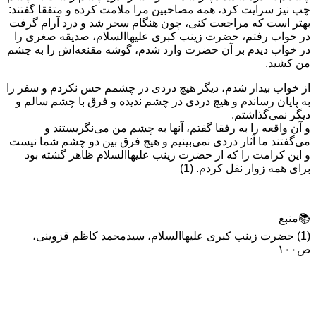
چپ نیز سرایت کرد، همه مصاحبین مرا ملامت کرده و متفقا گفتند:
بهتر است که مراجعت کنی، چون هنگام سحر شد و درد آرام گرفت
در خواب رفتم، حضرت زینب کبری علیهاالسلام، صدیقه صغری را
در خواب دیدم بر آن حضرت وارد شدم، گوشه مقنعه‌اش را به چشم
من کشید.
از خواب بیدار شدم، دیگر هیچ دردی در چشمم حس نکردم و سفر را
به پایان رساندم و هیچ دردی در چشم ندیده و فرق با چشم سالم و
دیگر نمی‌گذاشتم.
و آن واقعه را به رفقا گفتم، آنها به چشم من می‌نگریستند و
می‌گفتند ما آثار دردی نمی‌بینیم و هیچ فرق بین دو چشم شما نیست
و این کرامت را که از حضرت زینب علیهاالسلام ظاهر گشته بود
برای همه زوار نقل کردم. (1)
📚منبع
(1) حضرت زینب کبری علیهاالسلام، سیدمحمد کاظم قزوینی،
ص۱۰۰