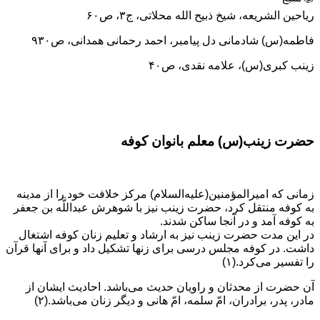
ریاحین الشریعه، شیخ ذبیح الله محلاتی، ج۳، ص۶۰
فاطمه(س) شادمانی دل پیامبر، احمد رحمانی همدانی، ص۹۳۰
زینب کبری(س)، علامه نقدی، ص۴۰
حضرت زینب(س) معلم بانوان کوفه
زمانى كه اميرالمؤمنين(عليه‌السلام) مركز خلافت خود را از مدينه
به كوفه منتقل كرد، حضرت زينب نيز با شوهرش عبداللَّه بن جعفر
به كوفه آمد و در آنجا ساكن شدند.
در اين مدت حضرت زينب نيز به ارشاد و تعليم زنان كوفه اشتغال
داشت. در كوفه مجلس درسى براى زنها تشكيل داد و براى آنها قرآن
را تفسير مى‏‌كرد.(۱)
آن حضرت از محدثان و راویان حدیث می‌باشد. احادیث ایشان از
مادر، پدر، برادران، امّ سلمه، امّ هانى و دیگر زنان می‌باشد.(۲)