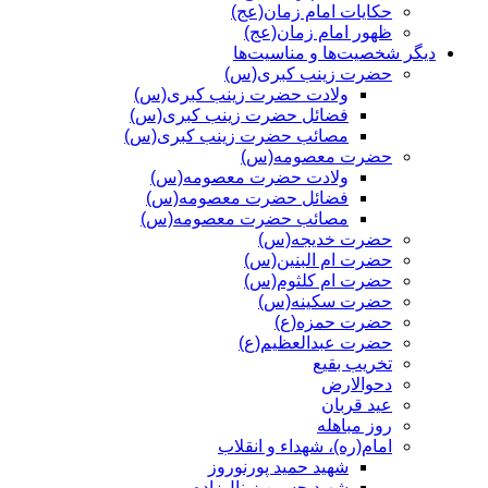
حکایات امام زمان(عج)
ظهور امام زمان(عج)
دیگر شخصیت‌ها و مناسیت‌ها
حضرت زینب کبری(س)
ولادت حضرت زینب کبری(س)
فضائل حضرت زینب کبری(س)
مصائب حضرت زینب کبری(س)
حضرت معصومه(س)
ولادت حضرت معصومه(س)
فضائل حضرت معصومه(س)
مصائب حضرت معصومه(س)
حضرت خدیجه(س)
حضرت ام البنین(س)
حضرت ام کلثوم(س)
حضرت سکینه(س)
حضرت حمزه(ع)
حضرت عبدالعظیم(ع)
تخریب بقیع
دحوالارض
عید قربان
روز مباهله
امام(ره)، شهداء و انقلاب
شهید حمید پورنوروز
شهید حسین زینال‌زاده