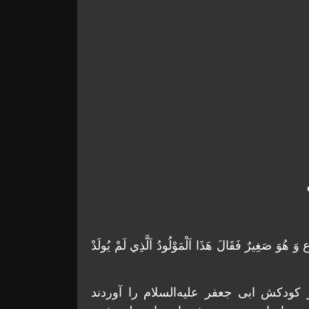
َ هُوَ صَغِيرٌ فَقَالَ هَذَا اَلْمَوْلُودُ اَلَّذِي لَمْ يُولَدْ
كودكش ابی جعفر عليه‌السلام را آوردند