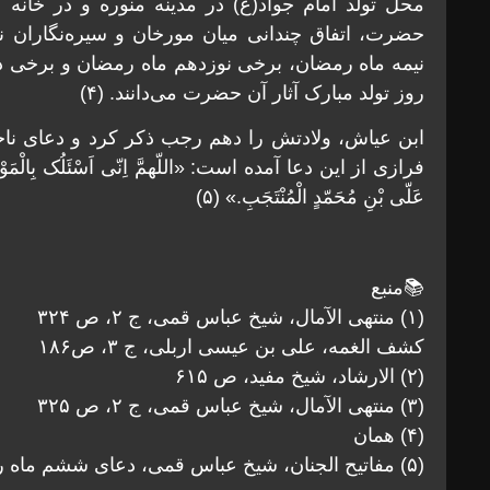
محل تولد امام جواد(ع) در مدینه منوره و در خانه ا
حضرت، اتفاق چندانی میان مورخان و سیره‌نگاران 
روز تولد مبارک آثار آن حضرت می‌دانند. (۴)
ابن عیاش، ولادتش را دهم رجب ذکر کرد و دعای ناحی
فرازی از این دعا آمده است: «اللّهمَّ اِنّی اَسْئَلُک بِالْمَوْلُو
عَلّی بْنِ مُحَمّدٍ الْمُنْتَجَبِ.» (۵)
📚منبع
(۱) منتهی الآمال، شیخ عباس قمی، ج ۲، ص ۳۲۴
کشف الغمه، علی بن عیسی اربلی، ج ۳، ص۱۸۶
(۲) الارشاد، شیخ مفید، ص ۶۱۵
(۳) منتهی الآمال، شیخ عباس قمی، ج ۲، ص ۳۲۵
(۴) همان
(۵) مفاتیح الجنان، شیخ عباس قمی، دعای ششم ماه رجب