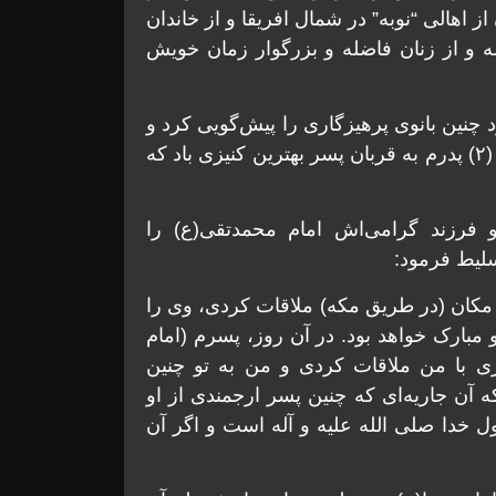
شریفه را “خیزران” نامید. (۱) خیزران از اهالی “نوبه” در شمال افریقا و از خاندان
ه و از زنان فاضله و بزرگوار زمان خویش
 چنین بانوی پرهیزگاری را پیش‌گویی کرد و
در حدیثی فرمود: «بأبی ابن خیرة الاماءِ النّوبیة الطیبة. (۲) پدرم به قربان پسر بهترین کنیزی باد که
و فرزند گرامی‌اش امام محمدتقی(ع) را
سلیط فرمود:
ن مکان (در طریق مکه) ملاقات کردی، وی را
مبارک خواهد بود. در آن روز، پسرم (امام
وزی با من ملاقات کردی و من به تو چنین
 آن جاریه‌ای که چنین پسر ارجمندی از او
ل خدا صلی الله علیه و آله است و اگر آن