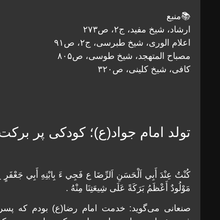
📚منبع
ارشاد، شیخ مفید، ج۲، ص۲۷۳
اعلام الوری، شیخ طبرسی، ج۲، ص۹۱
مصباح المتهجد، شیخ طوسی، ص۸۰۵
کافی، شیخ کلینی، ص۳۲۰
تولد امام جواد(ع)؛ کودکی پر برکت
كُنْتُ عِنْدَ أَبِي اَلْحَسَنِ اَلرِّضَا ع فَجِي ءَ بِابْنِهِ أَبِي جَعْفَرٍ ع و
مَوْلُودٌ أَعْظَمُ بَرَكَةً عَلَى شِيعَتِنَا مِنْهُ .
صنعانی می‌گويد: خدمت امام رضا(ع) بودم كه پسر 