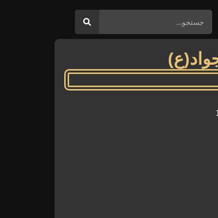
واد(ع)