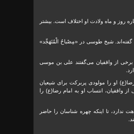
دنیا آمد. درباره روز و ماه ولادت او اختلاف است. بیشتر
۱۵ رمضان و برخی دیگر ۱۹ رمضان گفته‌اند. شیخ طوسی در «مِصْباحُ الْمُتَهَجِّد»
برخی از واقفیان می‌گفتند علی بن موسی
رد.
م رضا(ع) او را مولودی پربرکت برای شیعیان
از واقفیان، انتساب او به امام رضا(ع) را
هت ندارد، تا اینکه چهره شناسان را حاضر
د.