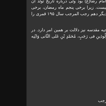
مام رضا(ع) بود ولی درباره تاریخ تولد آن
نیست. زیرا برخی پنجم ماه رمضان، برخی
نیمه ماه رمضان، برخی نوزدهم ماه رمضان و برخی دیگر دهم رجب المرجب سال ۱۹۵ قمری را
ه مقدسه نیز دلالت بر همین امر دارد. در
دَینِ فی رَجَبٍ، مُحَمّدٍ بْنِ عَلی الثّانی وَابْنِه