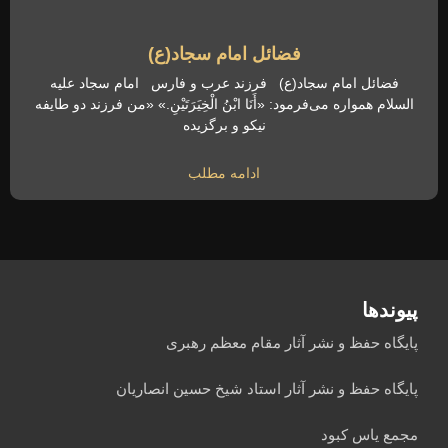
فضائل امام سجاد(ع)
فضائل امام سجاد(ع) فرزند عرب و فارس امام سجاد علیه
السلام همواره می‌فرمود: «أَنَا ابْنُ الْخِیَرَتَیْنِ.» «من فرزند دو طایفه
نیکو و برگزیده
ادامه مطلب
پیوندها
پایگاه حفظ و نشر آثار مقام معظم رهبری
پایگاه حفظ و نشر آثار استاد شیخ حسین انصاریان
مجمع یاس کبود