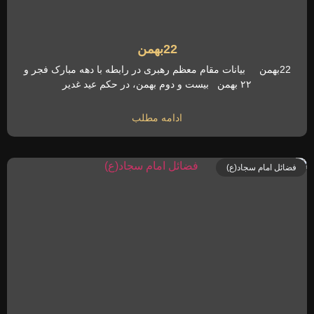
22بهمن
22بهمن بیانات مقام معظم رهبری در رابطه با دهه مبارک فجر و
۲۲ بهمن بیست و دوم بهمن، در حکم عید غدیر
ادامه مطلب
فضائل امام سجاد(ع)