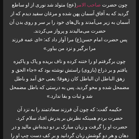
چون حضرت
صاحب الامر
(عج) متولد شد نوری از او ساطع
گردید که به آفاق آسمان پهن شده و مرغان سفید دیدم که از
آسمان به زیر می‌آمدند و بال‌های خود را بر سر و روی بدن آن
حضرت می‌مالیدند و پرواز می‌کردند.
پس حضرت امام حسن(ع) مرا آواز داد که: «ای عمه فرزند
مرا برگیر و نزد من بیاور.»
چون برگرفتم او را ختنه کرده و ناف بریده و پاک و پاکیزه
یافتم و بر ذراع (بازوی) راستش نوشته بود که «جاء الحق و
زهق الباطل ان الباطل کان زهوقا؛ یعنی حق آمد و باطل
مضمحل شده و محو گردید. پس به درستی که باطل مضمحل
شد و ثبات و بقا ندارد.»
حکیمه گفت: که چون آن فرزند سعادتمند را به نزد آن
حضرت بردم همینکه نظرش بر پدرش افتاد سلام کرد.
حضرت او را گرفت و زبان مبارک بر دو دیده‌اش مالید و در
دهان و هر دو گوشش زبان گردانید و بر کف دست چپ او را