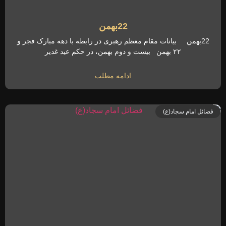
22بهمن
22بهمن بیانات مقام معظم رهبری در رابطه با دهه مبارک فجر و
۲۲ بهمن بیست و دوم بهمن، در حکم عید غدیر
ادامه مطلب
فضائل امام سجاد(ع)