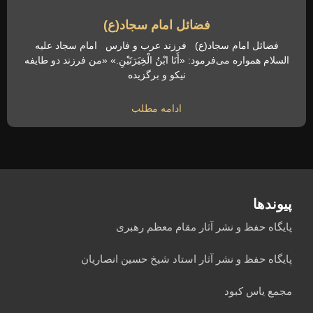
فضائل امام سجاد(ع)
فضائل امام سجاد(ع) فرزند عرب و فارس امام سجاد علیه
السلام همواره می‌فرمود: «أَنَا ابْنُ الْخِیَرَتَیْنِ.» «من فرزند دو طایفه
نیکو و برگزیده
ادامه مطلب
پیوندها
پایگاه حفظ و نشر آثار مقام معظم رهبری
پایگاه حفظ و نشر آثار استاد شیخ حسین انصاریان
مجمع یاس کبود