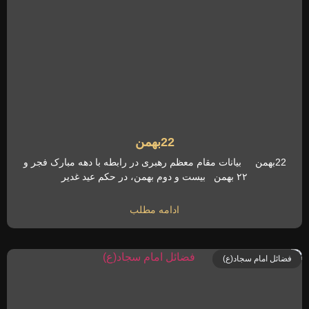
22بهمن
22بهمن بیانات مقام معظم رهبری در رابطه با دهه مبارک فجر و
۲۲ بهمن بیست و دوم بهمن، در حکم عید غدیر
ادامه مطلب
فضائل امام سجاد(ع)