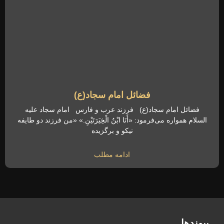
فضائل امام سجاد(ع)
فضائل امام سجاد(ع) فرزند عرب و فارس امام سجاد علیه
السلام همواره می‌فرمود: «أَنَا ابْنُ الْخِیَرَتَیْنِ.» «من فرزند دو طایفه
نیکو و برگزیده
ادامه مطلب
پیوندها