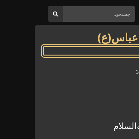
عباس(ع)
السلام