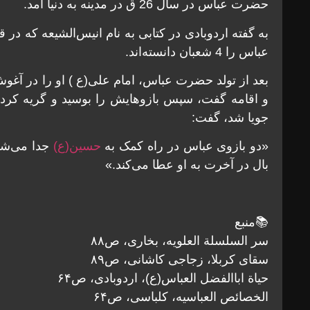
حضرت عباس در سال 26 ق در مدینه به دنیا آمد.
عباس را 4 شعبان دانسته‌اند.
بعد از تولد حضرت عباس، امام علی(ع ) او را در آغ
و اقامه گفت، سپس بازوهایش را بوسید و گریه کرد و 
جویا شد، گفت:
«دو بازوی عباس در راه کمک به
حسین(ع)
جدا می‌شود
بال در آخرت به او عطا می‌کند.»
📚منبع
سر السلسلة العلويه، بخاری، ص٨٨
سقای کربلا، زجاجی کاشانی، ص۸۹
حیاة اباالفضل العباس(ع)، اردوبادی، ص۶۴
الخصائص العباسیه، کلباسی، ص۶۴