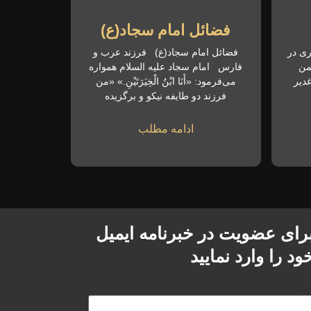
فضائل امام سجاد(ع)
ری در
فضائل امام سجاد(ع) فرزند عرب و
 مبارک فجر و ۲۲ بهمن
فارس امام سجاد علیه السلام همواره
دیر
می‌فرمود: «أَنَا ابْنُ الْخِیَرَتَیْنِ.» «من
فرزند دو طایفه نیکو و برگزیده
ادامه مطلب
رای عضویت در خبرنامه ایمیل
ود را وارد نمایید
میل