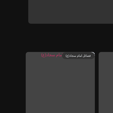
فضائل امام سجاد(ع)