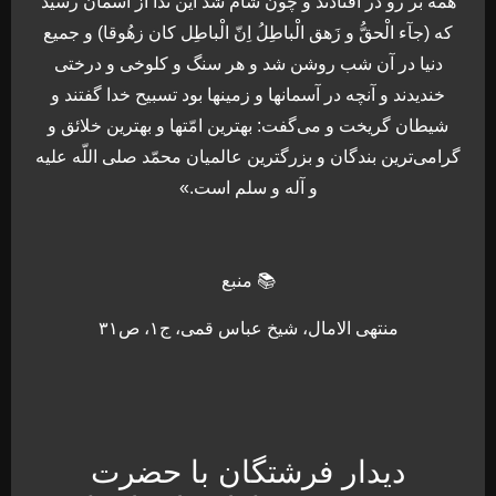
همه بر رو در افتادند و چون شام شد این ندا از آسمان رسید
که (جآء الْحقُّ و زَهق الْباطِلُ اِنّ الْباطِل کان زهُوقا) و جمیع
دنیا در آن شب روشن شد و هر سنگ و کلوخی و درختی
خندیدند و آنچه در آسمانها و زمینها بود تسبیح خدا گفتند و
شیطان گریخت و می‌گفت: بهترین امّتها و بهترین خلائق و
گرامی‌ترین بندگان و بزرگترین عالمیان محمّد صلی اللّه علیه
و آله و سلم است.»
📚 منبع
منتهی الامال، شیخ عباس قمی، ج۱، ص۳۱
دیدار فرشتگان با حضرت