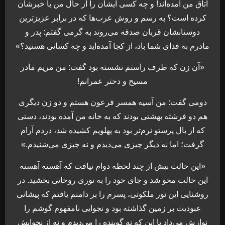
اتاق من آمده‌اند! و چه كسى ایشان را از حال من با خبرشان
كرده است؟ به رسم و روش عرب‌ها كه در برابر عزیزترین
دوستانشان قربان صدقه مى‌روند به گرمی گفتم: پدر و
مادرم به فداى شما باد، از كجا آمده‌اید و چه كسانى هستید؟»
«آن زن كه طرف راستم نشسته بود گفت: من مریم مادر
مسیح و دختر عمرانم!
دومى گفت: من آسیه همسر فرعون هستم و دو زن دیگرى
هم دو فرشته بهشتى بودند كه به خانه من آمده بودند، دستى
كه از بال پرستو نرم‌تر بود به پهلویم كشیده شد، دردم آرام
گرفت؛ اما نه دیگر چیزى مى‌دیدم و نه چیزى مى‌شنیدم.»
«این حالت بیش از چند لحظه دوام نیافت كه آهسته آهسته
این حالت محو شد و جاى خود را به نورى روحانى بخشید. در
روشنایى این نور ملكوتى، پسرم را بر دامنم یافتم كه پیشانى
عبودیت بر زمین گذاشته بود و نجوایی نامفهوم گوشم را
نوازش مى‌داد با این كه نه گوینده را مى‌دیدم و نه از نجوایش