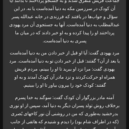
جماعت قریش متفرق شدند و به جستجو پرداختند تا بدانند آیا
آن کودک در سرزمین مکه به دنیا آمده‌است یا نه. در این
سؤال و جواب‌ها در یافتند که فرزندی در خانه عبدالله پسر
عبدالمطلب به دنیا آمده‌است. آنها به جستجوی آن مرد یهودی
پرداختند او را پیدا کرده و به او خبر دادند که در میان ما
پسری به دنیا آمده‌است.
مرد یهودی گفت: آیا او قبل از خبر دادن من به دنیا آمده‌است
یا بعد از آن؟ گفتند: قبل از خبر دادن تو به دنیا آمده‌است. مرد
یهودی گفت: مرا نزد او ببرید تا او را ببینم، مردم قریش
همراه او حرکت‌کردند و نزد مادر آن کودک آمدند و به او
گفتند: کودک خود را بیرون بیاور تا او را ببینیم.
آمنه مادر بزرگوار آن کودک گفت: سوگند به خدا پسرم
برخلاف روش تولد پسران دیگر به دنیا آمد، سپس از او نوری
بدرخشید به‌طوری که من در روشنی آن نور کاخهای بُصری
(که در اطراف شام بود) را دیدم و شنیدم که هاتفی از جانب