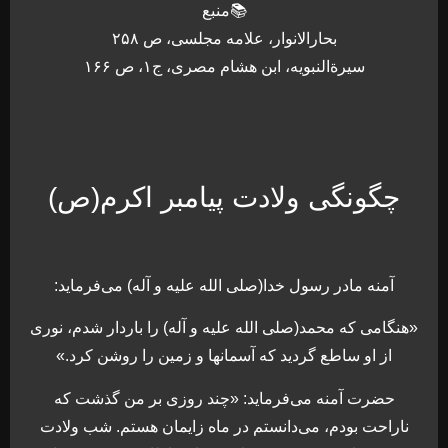
📚منبع
بحارالانوار، علامه مجلسی، ص ۲۵۸
سیرةالنبویه، ابن هشام مصری، ج۱، ص ۱۶۶
چگونگی ولادت پیامبر اکرم(ص)
آمنه مادر رسول خدا(صلى الله علیه و آله) مى‌فرماید:
«هنگامى كه محمد(صلى الله علیه و آله) را باردار شدم، نورى
از او ساطع گردید كه آسمانها و زمین را روشن كرد.»
حضرت آمنه مى‌فرماید: «چند روزى بر من گذشت كه
ناراحت بودم، مى‌دانستم در ماه زایمان هستم. شب ولادت