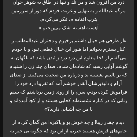
درد من افزون شد و من تك و تنها در اطاق به شوهر جوان
‌مرگم عبدالله و به تنهایى و غربت خودم كه دور از سرزمین
یثرب افتاده‌ام، فكر مى‌كردم.
آهسته آهسته اشک مى‌ریختم.»
«از طرفى هم خیال داشتم برخیزم و دختران عبدالمطلب را
كنار بسترم بخوانم اما هنوز این خیال قطعى نبود و با خودم
مى‌گفتم از كجا معلوم این درد درد زائیدن باشد كه ناگهان به
گوشم آوایى رسید كه شادمان شدم، صداى چند زن را شنیدم
كه بر بالینم نشسته‌اند و درباره من صحبت مى‌كنند. از صداى
آرام و دلپذیرشان آنقدر خوشم آمد كه تقریبا درد خود را
فراموش ‍کرده بودم، سرم را از روى زمین برداشتم كه ببینم
زنانى كه در كنارم نشسته‌اند كجایى هستند و از كجا آمده‌اند و
با من چه آشنایى دارند؟»
دیدم چقدر زیبا! و چه خوش بو و پاكیزه! من گمان كردم از
خانم‌هاى قریش هستند حیرتم از این بود كه چگونه بى خبر به