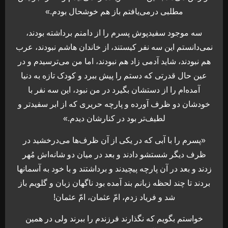
مطلبى درمى‌یافتم باز هم خوشحال بودم.»
سه موجود سفیدپوش پسرم را از دامنم برداشته بودند،
نمى‌دانستم این سه نفر كیستند، از خاندان هاشم نبودند، عرب
هم نبودند، شاید آدمى زاد هم نبودند، اما من مى‌ترسیدم و در
عین حال قدرتى كه دستم را پیش ببرد و كودک تازه به دنیا
آمده‌ام را از دستشان بگیرد در من نبود، این سه نفر با
خودشان دو ظرف آورده و پارچه حریرى كه از ابر سفیدتر و
لطیف‌تر بود در كنارشان دیدم.»
«پسرم را با آبى كه در یكى از آن ظرف‌ها مى‌درخشید در
ظرف دیگر شستشو دادند و بعد در میان دو شانه‌اش مُهر
زدند و بعد در آن پارچه پیچیدند و برداشتند و با خود به آسمانها
بردند تا چند لحظه زبانم بند آمده بود ناگهان زبان و گلویم باز
شد و فریاد زدم، امّ عثمان، امّ عثمان!
خواستم بگویم كه نگذارند فرزندم را ببرند ولى در همین