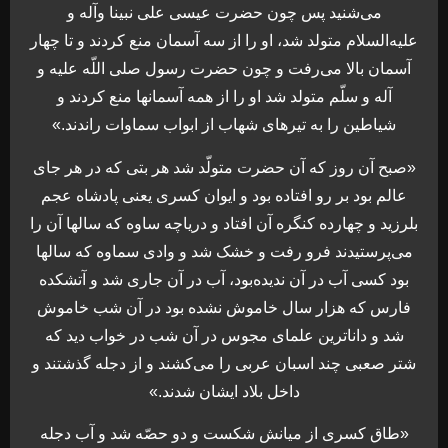
می‌شنید پس چون حضرت عیسی علی نبینا وآله و
علیه‌السلام متولد شد، او را از سه آسمان منع کردند و تا چهار
آسمان بالا می‌رفت و چون حضرت رسول صلی اللّه علیه و
آله و سلّم متولد شد او را از همه آسمانها منع کردند و
شیاطین را به تیرهای شهاب از ابواب سماوات راندند.»
«صبح آن روز که آن حضرت متولّد شد هر بتی که در هر جای
عالم بود بر رو افتاده بود و ایوان کسری یعنی پادشاه عجم
بلرزید و چهارده کنگره آن افتاد و دریاچه ساوه که سالها آن را
می‌پرستیدند فرو رفت و خشک شد و وادی سماوه که سالها
بود کسی آب در آن ندیده‌بود، آب در آن جاری شد و آتشکده
فارس که هزار سال خاموش نشده بود در آن شب خاموش
شد و داناترین علمای مجوس در آن شب در خواب دید که
شتر صعبی چند اسبان عربی را می‌کشند و از دجله گذشتند و
داخل بلاد ایشان شدند.»
«طاق کسری از میانش شکست و دو حصّه شد و آب دجله