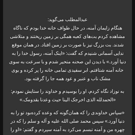
عبدالمطلب می‌گوید:
هنگام زایمان آمنه، در حال طواف خانه خدا بودم که ناگاه
مشاهده کردم بت‌های کعبه همگی بر زمین ریختند و متلاشی
شدند. بت بزرگ نیز با صورت بر زمین افتاد. در همان موقع
ندایی آسمانی شنیدم که گفت: «اینک آمنه، رسول خدا را به
دنیا آورد.» با دیدن این صحنه متحیر شدم و با سرعت به سوی
خانه آمنه شتافتم. ابر سفیدی تمامی خانه را پر کرده و بوی
مشک ناب و عنبر و عود همه جا را گرفته بود.
به نوزاد نگاه کردم، او را بوسیدم و خداوند را ستایش نمودم:
«الحمدلله الذی اخرجک الینا حیث وعدنا بقدومک.»
«سپاس خداوندی را که همان‌گونه که وعده کرده‌بود تو را به
دنیا آورد.» سپس محمد صلی الله علیه و آله و سلم را که در
چهره من و آمنه تبسم می‌کرد به آمنه سپردم و گفتم: «او را