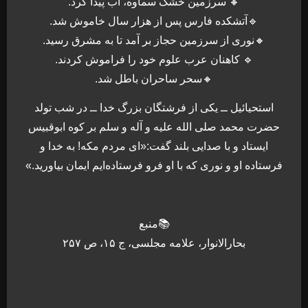
🔸 سرزمین خشک سماوه، آب پیدا کرد.
🔹آتشکده فارس پس از هزار سال خاموش شد.
🔸نوری از سرزمین حجاز بر آمد تا به مشرق رسید.
🔹 کاهنان عرب علوم خود را فراموش کردند.
🔸سحر ساحران باطل شد.
استحیائیل ــ یکی از فرشتگان بزرگ خدا ــ در شب تولد
حضرت محمد صلی الله علیه و آله و سلم بر کوه ابوقبیس
ایستاد و با صدایی بلند گفت:«ای مردم مکه! به خدا و
فرستاده او و نوری که با او فرو فرستاده‌ایم ایمان بیاورید.»
📚منبع
بحارالانوار، علامه مجلسی، ج ۱۵، ص ۲۵۷