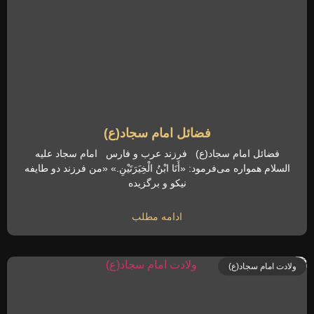
فضائل امام سجاد(ع)
فضائل امام سجاد(ع) فرزند عرب و فارس امام سجاد علیه
السلام همواره می‌فرمود: «أَنَا ابْنُ الْخِیَرَتَیْنِ.» «من فرزند دو طایفه
نیکو و برگزیده
ادامه مطلب
ولادت امام سجاد(ع)