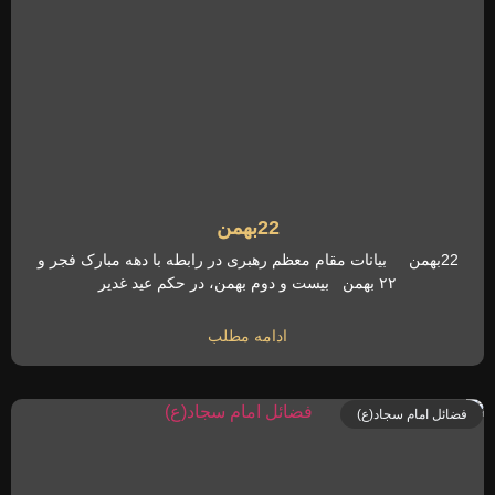
22بهمن
22بهمن بیانات مقام معظم رهبری در رابطه با دهه مبارک فجر و
۲۲ بهمن بیست و دوم بهمن، در حکم عید غدیر
ادامه مطلب
فضائل امام سجاد(ع)