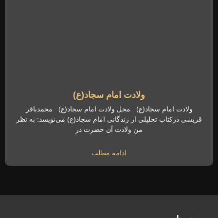
ولادت امام سجاد(ع)
ولادت امام سجاد(ع) محل ولادت امام سجاد(ع) محمدباقر
قريشی دركتاب تحليلی از زندگانی امام سجاد(ع) می‌نويسد: به نظر
من ولادت آن حضرت در
ادامه مطلب