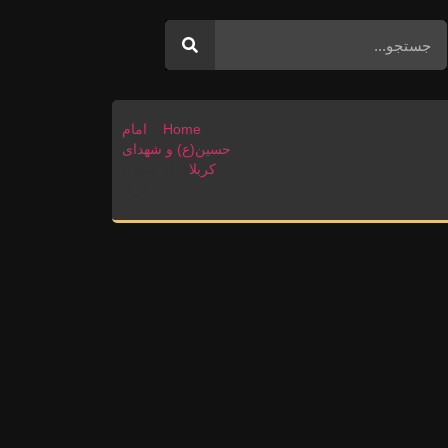
Home
»
امام
حسین(ع) و شهدای
کربلا
»
از مکه تا
کربلا