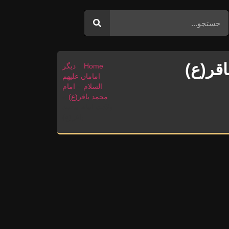
اقر(ع)
Home
»
دیگر
امامان علیهم
السلام
»
امام
محمد باقر(ع)
»
ولادت امام محمد
باقر(ع)