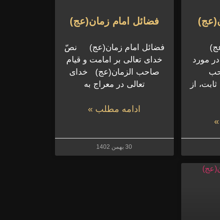
(عج)
فضائل امام زمان(عج)
(عج)
فضائل امام زمان(عج) نصّ
در مورد
خداى تعالى بر امامت و قیام
حب
صاحب الزمان(عج) خدای
ابت، از
تعالی در معراج به
ادامه مطلب »
»
30 بهمن 1402