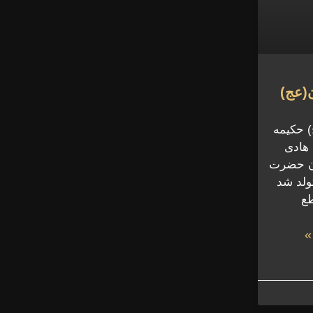
ن(عج)
) حکیمه
 هادی
ون حضرت
ولد شد
طع
»