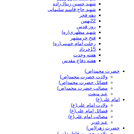
شهید حسین زینال‌زاده
شهید حاج قاسم سلیمانی
دهه فجر
22بهمن
روز قدس
شهید مطهری(ره)
فتح خرمشهر
رحلت امام خمینی(ره)
15خرداد
هفته وحدت
هفته دفاع مقدس
حضرت محمد(ص)
ولادت حضرت محمد(ص)
فضائل حضرت محمد(ص)
مصائب حضرت محمد(ص)
عید مبعث
امام علی(ع)
ولادت امام علی(ع)
فضائل امام علی(ع)
مصائب امام علی(ع)
عید غدیر
حضرت زهرا(س)
ولادت حضرت فاطمه(س)