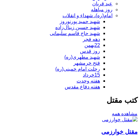
عید قربان
روز مباهله
امام(ره)، شهداء و انقلاب
شهید حمید پورنوروز
شهید حسین زینال‌زاده
شهید حاج قاسم سلیمانی
دهه فجر
22بهمن
روز قدس
شهید مطهری(ره)
فتح خرمشهر
رحلت امام خمینی(ره)
15خرداد
هفته وحدت
هفته دفاع مقدس
کتب مقتل
مشاهده همه
مقتل خوارزمی