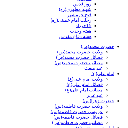
روز قدس
شهید مطهری(ره)
فتح خرمشهر
رحلت امام خمینی(ره)
15خرداد
هفته وحدت
هفته دفاع مقدس
حضرت محمد(ص)
ولادت حضرت محمد(ص)
فضائل حضرت محمد(ص)
مصائب حضرت محمد(ص)
عید مبعث
امام علی(ع)
ولادت امام علی(ع)
فضائل امام علی(ع)
مصائب امام علی(ع)
عید غدیر
حضرت زهرا(س)
ولادت حضرت فاطمه(س)
عروسی حضرت فاطمه(س)
فضائل حضرت فاطمه(س)
مصائب حضرت فاطمه(س)
امام حسن مجتبی(ع)