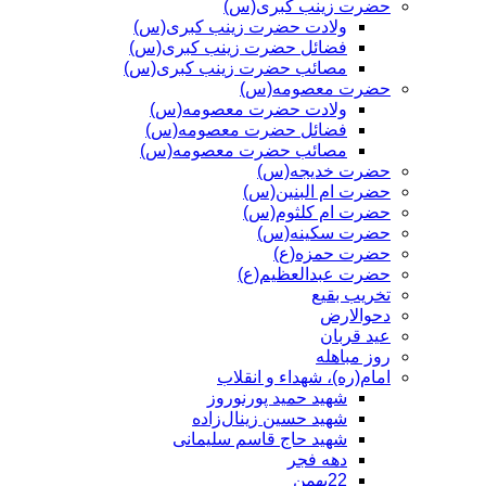
حضرت زینب کبری(س)
ولادت حضرت زینب کبری(س)
فضائل حضرت زینب کبری(س)
مصائب حضرت زینب کبری(س)
حضرت معصومه(س)
ولادت حضرت معصومه(س)
فضائل حضرت معصومه(س)
مصائب حضرت معصومه(س)
حضرت خدیجه(س)
حضرت ام البنین(س)
حضرت ام کلثوم(س)
حضرت سکینه(س)
حضرت حمزه(ع)
حضرت عبدالعظیم(ع)
تخریب بقیع
دحوالارض
عید قربان
روز مباهله
امام(ره)، شهداء و انقلاب
شهید حمید پورنوروز
شهید حسین زینال‌زاده
شهید حاج قاسم سلیمانی
دهه فجر
22بهمن