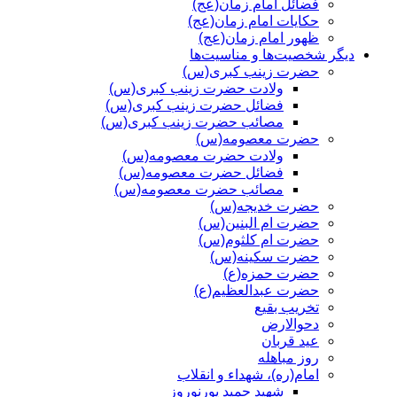
فضائل امام زمان(عج)
حکایات امام زمان(عج)
ظهور امام زمان(عج)
دیگر شخصیت‌ها و مناسیت‌ها
حضرت زینب کبری(س)
ولادت حضرت زینب کبری(س)
فضائل حضرت زینب کبری(س)
مصائب حضرت زینب کبری(س)
حضرت معصومه(س)
ولادت حضرت معصومه(س)
فضائل حضرت معصومه(س)
مصائب حضرت معصومه(س)
حضرت خدیجه(س)
حضرت ام البنین(س)
حضرت ام کلثوم(س)
حضرت سکینه(س)
حضرت حمزه(ع)
حضرت عبدالعظیم(ع)
تخریب بقیع
دحوالارض
عید قربان
روز مباهله
امام(ره)، شهداء و انقلاب
شهید حمید پورنوروز